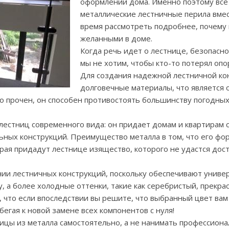
оформлении дома. Именно поэтому вс
металлические лестничные перила вм
время рассмотреть подробнее, почему 
желанными в доме.
Когда речь идет о лестнице, безопасн
мы не хотим, чтобы кто-то потерял опо
Для создания надежной лестничной ко
долговечные материалы, что является
 прочен, он способен противостоять большинству погодных 
 лестниц современного вида: он придает домам и квартирам
льных конструкций. Преимущество металла в том, что его фо
края придадут лестнице изящество, которого не удастся до
и лестничных конструкций, поскольку обеспечивают универ
ту, а более холодные оттенки, такие как серебристый, прекр
, что если впоследствии вы решите, что выбранный цвет вам
егая к новой замене всех компонентов с нуля!
ицы из металла самостоятельно, а не нанимать профессиона