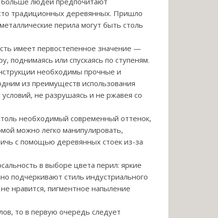
е больше людей предпочитают
есто традиционных деревянных. Пришло
металлические перила могут быть столь
ость имеет первостепенное значение —
ру, поднимаясь или спускаясь по ступеням.
нструкции необходимы прочные и
 одним из преимуществ использования
условий, не разрушаясь и не ржавея со
 столь необходимый современный оттенок,
рмой можно легко манипулировать,
стичь с помощью деревянных стоек из-за
сальность в выборе цвета перил: яркие
асно подчеркивают стиль индустриального
 не нравится, пигментное напыление
лов, то в первую очередь следует